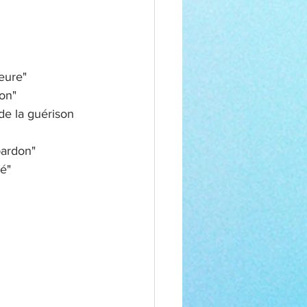
ieure"
don"
de la guérison 
pardon"
sé"