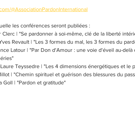
.com/@AssociationPardonInternational
quelle les conférences seront publiées :
r Clerc | "Se pardonner à soi-même, clé de la liberté intér
Yves Revault | "Les 3 formes du mal, les 3 formes du par
nce Latour | "Par Don d'Amour : une voie d'éveil au-delà 
éries"
Laure Teyssedre | "Les 4 dimensions énergétiques et le 
illot | "Chemin spirituel et guérison des blessures du pas
 Goll | "Pardon et gratitude"