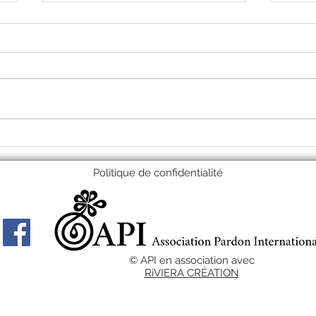
l'API
Inédit : Formation aux
Cercles de Pardon en
anglais !
Politique de confidentialité
© API en association avec
RiVIERA CRÉATION