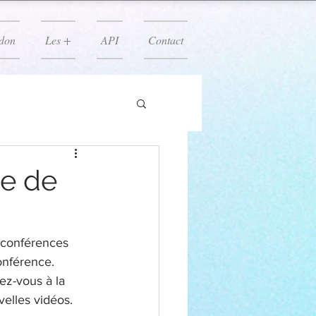
don
Les +
API
Contact
be de
 conférences 
onférence. 
ez-vous à la 
velles vidéos.