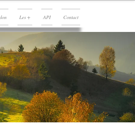
don
Les +
API
Contact
rdon