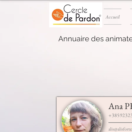
Accueil
Annuaire des animate
Ana P
+3859232
alis@alisfort